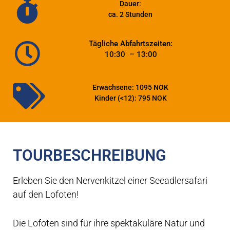
RIB-SEEADLER-SAFARI
Dauer:
ca. 2 Stunden
TROLLFJORD-KREUZFAHRT
Tägliche Abfahrtszeiten:
10:30 – 13:00
Erkunden Sie die majestätische Natur der Lofoten an
Bord unserer RIB-Boote
Erwachsene: 1095 NOK
Kinder (<12): 795 NOK
BUCHEN
TOURBESCHREIBUNG
Erleben Sie den Nervenkitzel einer Seeadlersafari
auf den Lofoten!
Die Lofoten sind für ihre spektakuläre Natur und