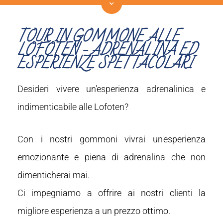
LE NOSTRE ESPERIENZE
TOUR IN GOMMONE ALLE
Con una delle nostre esperienze in barca creerai
un ricordo indimenticabile!
LOFOTEN - ADRENALINA ED
ESPERIENZE SPETTACOLARI
Desideri vivere un'esperienza adrenalinica e
indimenticabile alle Lofoten?
Con i nostri gommoni vivrai un'esperienza
emozionante e piena di adrenalina che non
dimenticherai mai.
Ci impegniamo a offrire ai nostri clienti la
migliore esperienza a un prezzo ottimo.