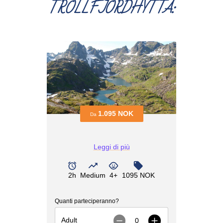
TROLLFJORDHYTTA: