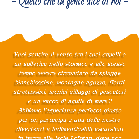
- Quello che la gente dice di noi -
Vuoi sentire il vento tra i tuoi capelli e
un solletico nello stomaco e allo stesso
tempo essere circondato da spiagge
bianchisssime, montagne aguzze, fiordi
strettissimi, iconici villaggi di pescatori
e un sacco di aquile di mare?
Abbiamo l'esperienza perfetta giusto
per te: partecipa a una delle nostre
divertenti e indimenticabili escursioni
in barca alle isole Lofoten, dove non