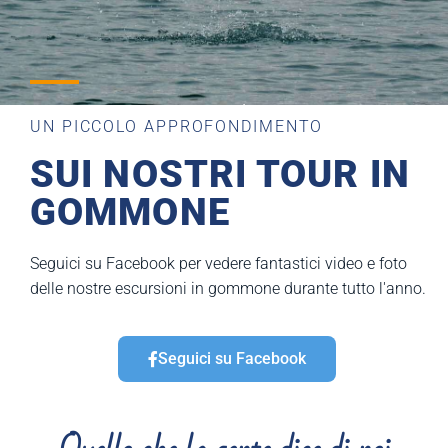
VEDERE AQUILE È PRATICAMENTE
UN PICCOLO APPROFONDIMENTO
UNA GARANZIA
SUI NOSTRI TOUR IN
GOMMONE
Ti possiamo garantire che vedrai le aquile di mare, i
rapaci più grandi d'Europa
Seguici su Facebook per vedere fantastici video e foto
delle nostre escursioni in gommone durante tutto l'anno.
Seguici su Facebook