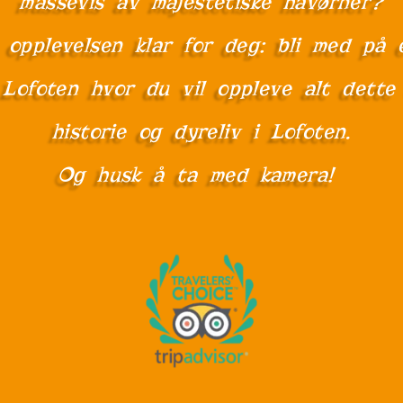
massevis av majestetiske havørner?
e opplevelsen klar for deg: bli med p
 Lofoten hvor du vil oppleve alt dett
historie og dyreliv i Lofoten.
Og husk å ta med kamera!