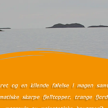
året og en kilende følelse i magen sam
matiske skarpe fjelltopper, trange fjord