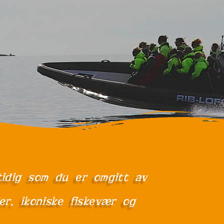
tidig som du er omgitt av
er, ikoniske fiskevær og